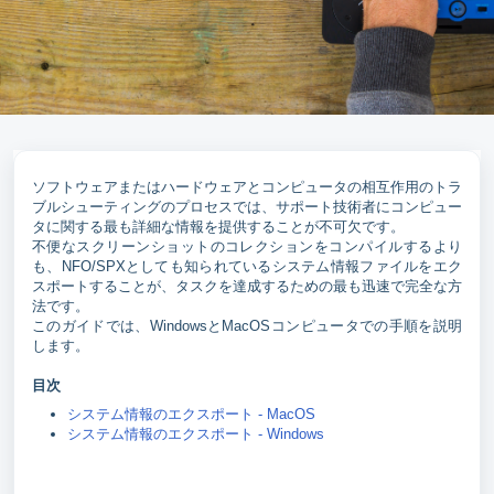
ソフトウェアまたはハードウェアとコンピュータの相互作用のトラ
ブルシューティングのプロセスでは、サポート技術者にコンピュー
タに関する最も詳細な情報を提供することが不可欠です。
不便なスクリーンショットのコレクションをコンパイルするより
も、NFO/SPXとしても知られているシステム情報ファイルをエク
スポートすることが、タスクを達成するための最も迅速で完全な方
法です。
このガイドでは、WindowsとMacOSコンピュータでの手順を説明
します。
目次
システム情報のエクスポート - MacOS
システム情報のエクスポート - Windows